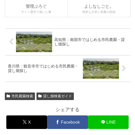
管理ぶろぐ
よしなしごと。
サイト運営で感じた事
簡単な文章と画像の投稿
高知県：南国市ではじめる市民農園・貸
し畑探し
香川県：観音寺市ではじめる市民農園・
貸し畑探し
市民農園検索
貸し畑検索ガイド
シェアする
X
Facebook
LINE