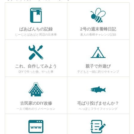
ばあばんちの記録
2号の週末養蜂日記
じーじとばあばと周辺の出来事
素人の養蜂チャレンジ記録
これ、自作してみよう
親子で外遊び
DIYで作った物、やった事
子どもと一緒に釣りやキャンプ
古民家のDIY改修
毛ばり投げませんか？
一人で離れのリノベーション
へっぽこフライフィッシング