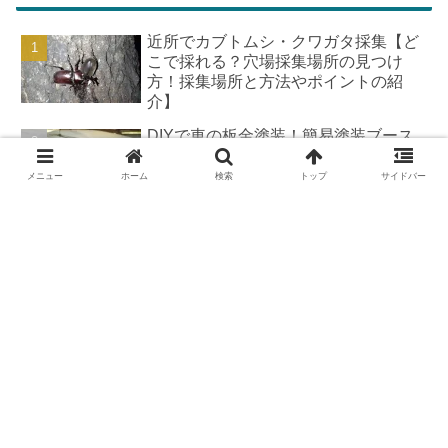
近所でカブトムシ・クワガタ採集【ど
こで採れる？穴場採集場所の見つけ
方！採集場所と方法やポイントの紹
介】
DIYで車の板金塗装！簡易塗装ブース
の作り方
メニュー
ホーム
検索
トップ
サイドバー
羽を広げたカブトムシ標本の作り方
【夏休みの宿題チャレンジ】
カブトムシが集まる木【クヌギ・コナ
ラ】の見つけ方と採集スポット｜どん
ぐりの木を探せ！
ダイロンで染色してみた話【失敗と疑
問解決＆実践のポイント】