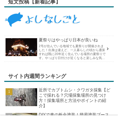
短文投稿【新着記事】
夏祭りはやっぱり日本が良いね
2号が住んでいる地域でも夏祭りが開催されま
した！出身は違えど、一人暮らしの頃から通算
すれば既に20年近く住んでいる場所の夏祭りで
す。やっぱり日付けが近くなると楽しみな気持
ちが膨らんできます。そして、それは2号嫁も
同じようで、夏祭りが近いづい...
サイト内週間ランキング
近所でカブトムシ・クワガタ採集【ど
こで採れる？穴場採集場所の見つけ
方！採集場所と方法やポイントの紹
介】
DIYで車の板金塗装！簡易塗装ブース