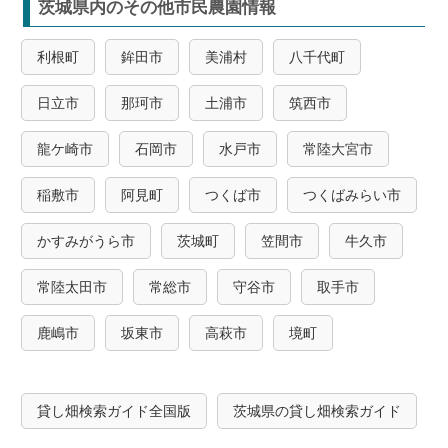
茨城県内のその他市民農園情報
利根町
鉾田市
美浦村
八千代町
日立市
那珂市
土浦市
筑西市
龍ケ崎市
石岡市
水戸市
常陸大宮市
稲敷市
阿見町
つくば市
つくばみらい市
かすみがうら市
茨城町
笠間市
牛久市
常陸太田市
常総市
守谷市
取手市
鹿嶋市
坂東市
高萩市
境町
貸し畑検索ガイド全国版
茨城県の貸し畑検索ガイド