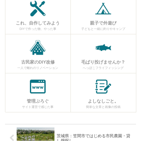
これ、自作してみよう
親子で外遊び
DIYで作った物、やった事
子どもと一緒に釣りやキャンプ
古民家のDIY改修
毛ばり投げませんか？
一人で離れのリノベーション
へっぽこフライフィッシング
管理ぶろぐ
よしなしごと。
サイト運営で感じた事
簡単な文章と画像の投稿
茨城県：笠間市ではじめる市民農園・貸
し畑探し