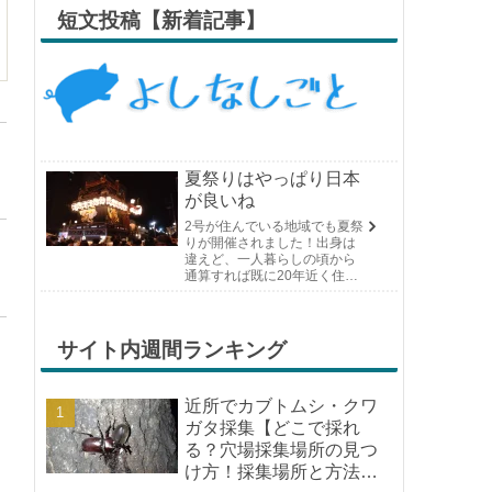
短文投稿【新着記事】
夏祭りはやっぱり日本
が良いね
2号が住んでいる地域でも夏祭
りが開催されました！出身は
違えど、一人暮らしの頃から
通算すれば既に20年近く住ん
でいる場所の夏祭りです。や
っぱり日付けが近くなると楽
しみな気持ちが膨らんできま
す。そして、それは2号嫁も同
サイト内週間ランキング
じようで、夏祭りが近いづい...
近所でカブトムシ・クワ
ガタ採集【どこで採れ
る？穴場採集場所の見つ
け方！採集場所と方法や