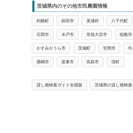
茨城県内のその他市民農園情報
利根町
鉾田市
美浦村
八千代町
石岡市
水戸市
常陸大宮市
稲敷市
かすみがうら市
茨城町
笠間市
牛
鹿嶋市
坂東市
高萩市
境町
貸し畑検索ガイド全国版
茨城県の貸し畑検索