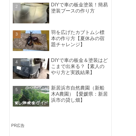
ポイントの紹介】
DIYで車の板金塗装！簡易
塗装ブースの作り方
羽を広げたカブトムシ標
本の作り方【夏休みの宿
題チャレンジ】
DIYで車の板金＆塗装はど
こまで出来る？【素人の
やり方と実践結果】
新居浜市自然農園（新船
木A農園）【愛媛県：新居
浜市の貸し畑】
PR広告