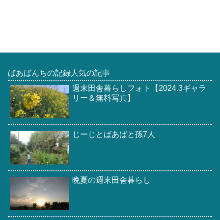
ばあばんちの記録人気の記事
週末田舎暮らしフォト【2024.3ギャラ
リー＆無料写真】
じーじとばあばと孫7人
晩夏の週末田舎暮らし