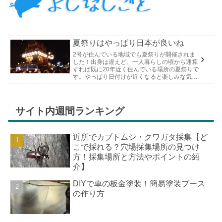
夏祭りはやっぱり日本が良いね
2号が住んでいる地域でも夏祭りが開催されま
した！出身は違えど、一人暮らしの頃から通算
すれば既に20年近く住んでいる場所の夏祭りで
す。やっぱり日付けが近くなると楽しみな気持
ちが膨らんできます。そして、それは2号嫁も
同じようで、夏祭りが近いづい...
サイト内週間ランキング
近所でカブトムシ・クワガタ採集【ど
こで採れる？穴場採集場所の見つけ
方！採集場所と方法やポイントの紹
介】
DIYで車の板金塗装！簡易塗装ブース
の作り方