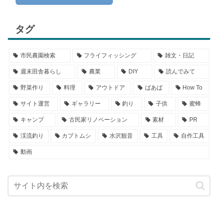
タグ
市民農園検索
フライフィッシング
雑文・日記
週末田舎暮らし
農業
DIY
読んでみて
野菜作り
料理
アウトドア
ばあば
How To
サイト運営
ギャラリー
釣り
子供
蜜蜂
キャンプ
古民家リノベーション
素材
PR
渓流釣り
カブトムシ
水沢観音
工具
自作工具
動画