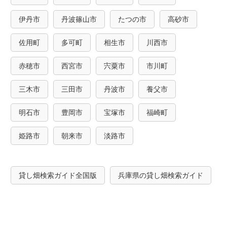
伊丹市
丹波篠山市
たつの市
高砂市
佐用町
多可町
相生市
川西市
赤穂市
西宮市
宍粟市
市川町
三木市
三田市
丹波市
養父市
明石市
豊岡市
宝塚市
福崎町
姫路市
朝来市
淡路市
貸し畑検索ガイド全国版
兵庫県の貸し畑検索ガイド