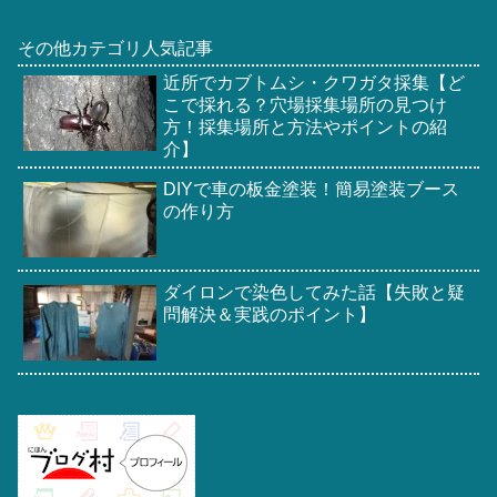
その他カテゴリ人気記事
近所でカブトムシ・クワガタ採集【ど
こで採れる？穴場採集場所の見つけ
方！採集場所と方法やポイントの紹
介】
DIYで車の板金塗装！簡易塗装ブース
の作り方
ダイロンで染色してみた話【失敗と疑
問解決＆実践のポイント】