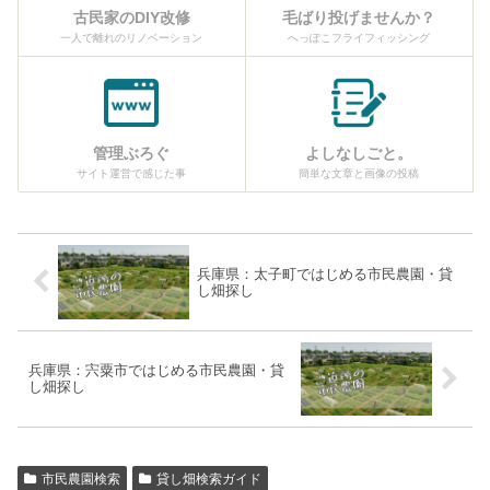
古民家のDIY改修
毛ばり投げませんか？
一人で離れのリノベーション
へっぽこフライフィッシング
管理ぶろぐ
よしなしごと。
サイト運営で感じた事
簡単な文章と画像の投稿
兵庫県：太子町ではじめる市民農園・貸
し畑探し
兵庫県：宍粟市ではじめる市民農園・貸
し畑探し
市民農園検索
貸し畑検索ガイド