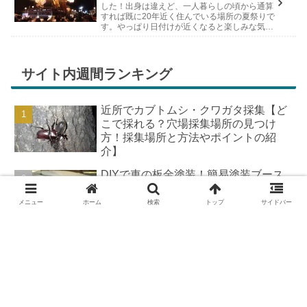
した！出身は違えど、一人暮らしの頃から通算
すれば既に20年近く住んでいる場所の夏祭りで
す。やっぱり日付けが近くなると楽しみな気持
ちが膨らんできます。そして、それは2号嫁も
同じようで、夏祭りが近いづい...
サイト内週間ランキング
近所でカブトムシ・クワガタ採集【ど
こで採れる？穴場採集場所の見つけ
方！採集場所と方法やポイントの紹
介】
DIYで車の板金塗装！簡易塗装ブース
の作り方
メニュー
ホーム
検索
トップ
サイドバー
羽を広げたカブトムシ標本の作り方
【夏休みの宿題チャレンジ】
DIYで車の板金＆塗装はどこまで出来