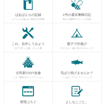
ばあばんちの記録
2号の週末養蜂日記
じーじとばあばと周辺の出来事
素人の養蜂チャレンジ記録
これ、自作してみよう
親子で外遊び
DIYで作った物、やった事
子どもと一緒に釣りやキャンプ
古民家のDIY改修
毛ばり投げませんか？
一人で離れのリノベーション
へっぽこフライフィッシング
管理ぶろぐ
よしなしごと。