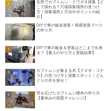
近所でカブトムシ・クワガタ採集【ど
こで採れる？穴場採集場所の見つけ
方！採集場所と方法やポイントの紹
介】
DIYで車の板金塗装！簡易塗装ブース
の作り方
DIYで車の板金＆塗装はどこまで出来
る？【素人のやり方と実践結果】
カブトムシが集まる木【クヌギ・コナ
ラ】の見つけ方と採集スポット｜どん
ぐりの木を探せ！
羽を広げたカブトムシ標本の作り方
【夏休みの宿題チャレンジ】