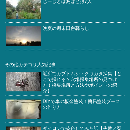
じーじとばあばと孫7人
晩夏の週末田舎暮らし
その他カテゴリ人気記事
近所でカブトムシ・クワガタ採集【ど
こで採れる？穴場採集場所の見つけ
方！採集場所と方法やポイントの紹
介】
DIYで車の板金塗装！簡易塗装ブース
の作り方
ダイロンで染色してみた話【失敗と疑