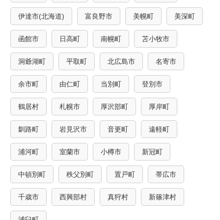
伊達市(北海道)
富良野市
美幌町
美深町
函館市
日高町
南幌町
苫小牧市
洞爺湖町
平取町
北広島市
名寄市
余市町
由仁町
当別町
登別市
鶴居村
札幌市
厚沢部町
厚岸町
釧路町
岩見沢市
音更町
遠軽町
浦河町
室蘭市
小樽市
新冠町
中頓別町
秩父別町
置戸町
帯広市
千歳市
西興部村
真狩村
新篠津村
浦臼町