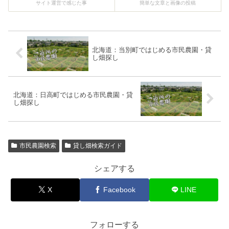
サイト運営で感じた事
簡単な文章と画像の投稿
北海道：当別町ではじめる市民農園・貸
し畑探し
北海道：日高町ではじめる市民農園・貸
し畑探し
市民農園検索
貸し畑検索ガイド
シェアする
X
Facebook
LINE
フォローする