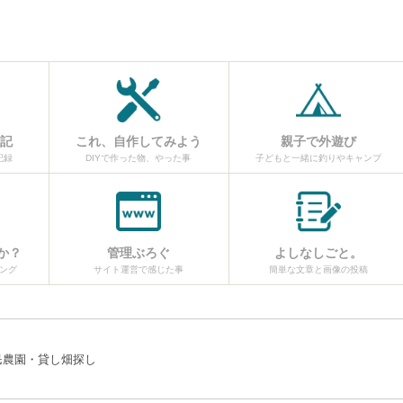
日記
これ、自作してみよう
親子で外遊び
記録
DIYで作った物、やった事
子どもと一緒に釣りやキャンプ
か？
管理ぶろぐ
よしなしごと。
ング
サイト運営で感じた事
簡単な文章と画像の投稿
民農園・貸し畑探し