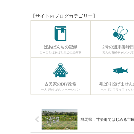
【サイト内ブログカテゴリー】
ばあばんちの記録
2号の週末養蜂
じーじとばあばと周辺の出来事
素人の養蜂チャレンジ
古民家のDIY改修
毛ばり投げません
一人で離れのリノベーション
へっぽこフライフィッシ
群馬県：甘楽町ではじめる市