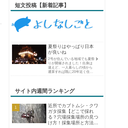
短文投稿【新着記事】
夏祭りはやっぱり日本
が良いね
2号が住んでいる地域でも夏祭
りが開催されました！出身は
違えど、一人暮らしの頃から
通算すれば既に20年近く住ん
でいる場所の夏祭りです。や
っぱり日付けが近くなると楽
しみな気持ちが膨らんできま
す。そして、それは2号嫁も同
サイト内週間ランキング
じようで、夏祭りが近いづい...
近所でカブトムシ・クワ
ガタ採集【どこで採れ
る？穴場採集場所の見つ
け方！採集場所と方法や