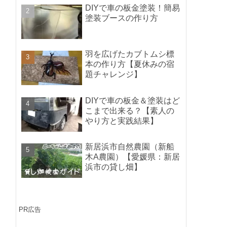
ポイントの紹介】
DIYで車の板金塗装！簡易
塗装ブースの作り方
羽を広げたカブトムシ標
本の作り方【夏休みの宿
題チャレンジ】
DIYで車の板金＆塗装はど
こまで出来る？【素人の
やり方と実践結果】
新居浜市自然農園（新船
木A農園）【愛媛県：新居
浜市の貸し畑】
PR広告