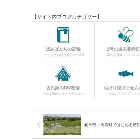
【サイト内ブログカテゴリー】
ばあばんちの記録
2号の週末養蜂
じーじとばあばと周辺の出来事
素人の養蜂チャレンジ
古民家のDIY改修
毛ばり投げません
一人で離れのリノベーション
へっぽこフライフィッシ
岐阜県：御嵩町ではじめる市