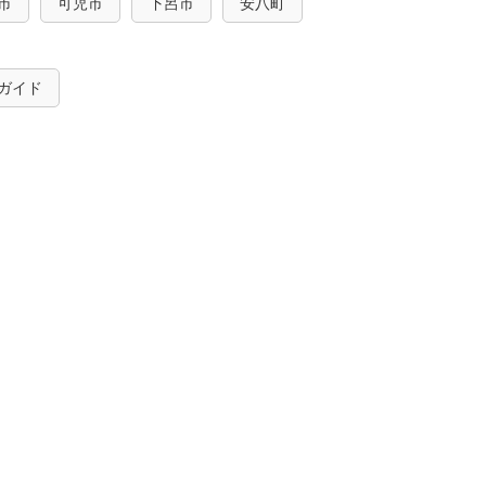
市
可児市
下呂市
安八町
ガイド