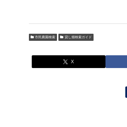
市民農園検索
貸し畑検索ガイド
X