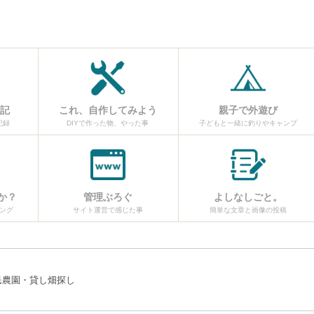
日記
これ、自作してみよう
親子で外遊び
記録
DIYで作った物、やった事
子どもと一緒に釣りやキャンプ
か？
管理ぶろぐ
よしなしごと。
ング
サイト運営で感じた事
簡単な文章と画像の投稿
民農園・貸し畑探し