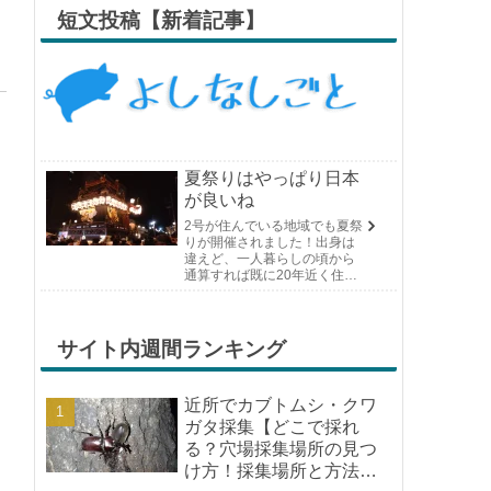
短文投稿【新着記事】
夏祭りはやっぱり日本
が良いね
2号が住んでいる地域でも夏祭
りが開催されました！出身は
違えど、一人暮らしの頃から
通算すれば既に20年近く住ん
でいる場所の夏祭りです。や
っぱり日付けが近くなると楽
しみな気持ちが膨らんできま
す。そして、それは2号嫁も同
サイト内週間ランキング
じようで、夏祭りが近いづい...
近所でカブトムシ・クワ
ガタ採集【どこで採れ
る？穴場採集場所の見つ
け方！採集場所と方法や