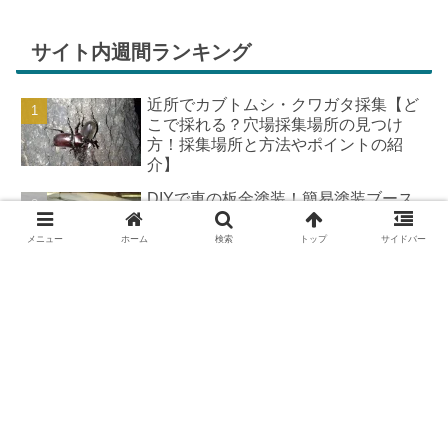
同じようで、夏祭りが近いづい...
サイト内週間ランキング
近所でカブトムシ・クワガタ採集【ど
こで採れる？穴場採集場所の見つけ
方！採集場所と方法やポイントの紹
介】
DIYで車の板金塗装！簡易塗装ブース
の作り方
メニュー
ホーム
検索
トップ
サイドバー
羽を広げたカブトムシ標本の作り方
【夏休みの宿題チャレンジ】
カブトムシが集まる木【クヌギ・コナ
ラ】の見つけ方と採集スポット｜どん
ぐりの木を探せ！