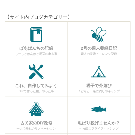
【サイト内ブログカテゴリー】
ばあばんちの記録
2号の週末養蜂日記
じーじとばあばと周辺の出来事
素人の養蜂チャレンジ記録
これ、自作してみよう
親子で外遊び
DIYで作った物、やった事
子どもと一緒に釣りやキャンプ
古民家のDIY改修
毛ばり投げませんか？
一人で離れのリノベーション
へっぽこフライフィッシング