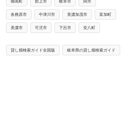
御嵩町
郡上市
岐阜市
関市
各務原市
中津川市
美濃加茂市
富加町
美濃市
可児市
下呂市
安八町
貸し畑検索ガイド全国版
岐阜県の貸し畑検索ガイド