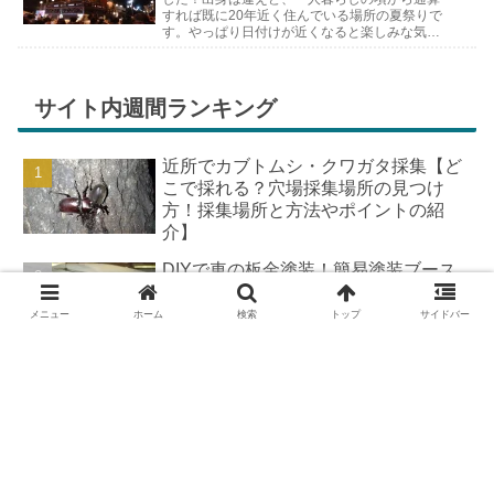
すれば既に20年近く住んでいる場所の夏祭りで
す。やっぱり日付けが近くなると楽しみな気持
ちが膨らんできます。そして、それは2号嫁も
同じようで、夏祭りが近いづい...
サイト内週間ランキング
近所でカブトムシ・クワガタ採集【ど
こで採れる？穴場採集場所の見つけ
方！採集場所と方法やポイントの紹
介】
DIYで車の板金塗装！簡易塗装ブース
の作り方
メニュー
ホーム
検索
トップ
サイドバー
羽を広げたカブトムシ標本の作り方
【夏休みの宿題チャレンジ】
カブトムシが集まる木【クヌギ・コナ
ラ】の見つけ方と採集スポット｜どん