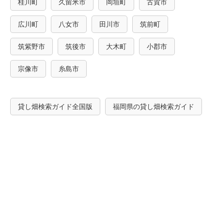
桂川町
久留米市
岡垣町
古賀市
広川町
八女市
田川市
筑前町
筑紫野市
筑後市
大木町
小郡市
宗像市
糸島市
貸し畑検索ガイド全国版
福岡県の貸し畑検索ガイド