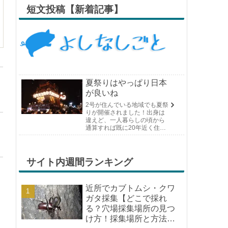
短文投稿【新着記事】
夏祭りはやっぱり日本
が良いね
2号が住んでいる地域でも夏祭
りが開催されました！出身は
違えど、一人暮らしの頃から
通算すれば既に20年近く住ん
でいる場所の夏祭りです。や
っぱり日付けが近くなると楽
しみな気持ちが膨らんできま
す。そして、それは2号嫁も同
サイト内週間ランキング
じようで、夏祭りが近いづい...
近所でカブトムシ・クワ
ガタ採集【どこで採れ
る？穴場採集場所の見つ
け方！採集場所と方法や