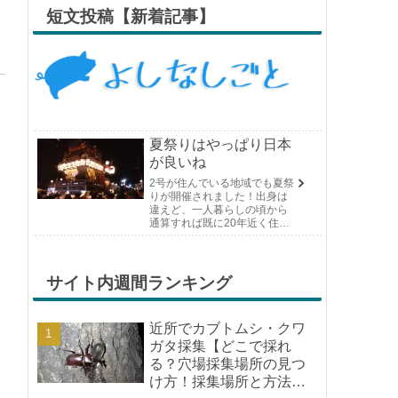
短文投稿【新着記事】
夏祭りはやっぱり日本
が良いね
2号が住んでいる地域でも夏祭
りが開催されました！出身は
違えど、一人暮らしの頃から
通算すれば既に20年近く住ん
でいる場所の夏祭りです。や
っぱり日付けが近くなると楽
しみな気持ちが膨らんできま
す。そして、それは2号嫁も同
サイト内週間ランキング
じようで、夏祭りが近いづい...
近所でカブトムシ・クワ
ガタ採集【どこで採れ
る？穴場採集場所の見つ
け方！採集場所と方法や