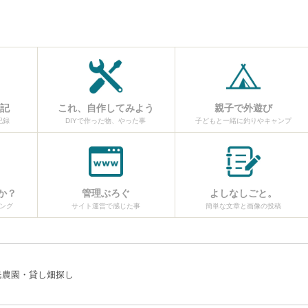
日記
これ、自作してみよう
親子で外遊び
記録
DIYで作った物、やった事
子どもと一緒に釣りやキャンプ
か？
管理ぶろぐ
よしなしごと。
ング
サイト運営で感じた事
簡単な文章と画像の投稿
民農園・貸し畑探し