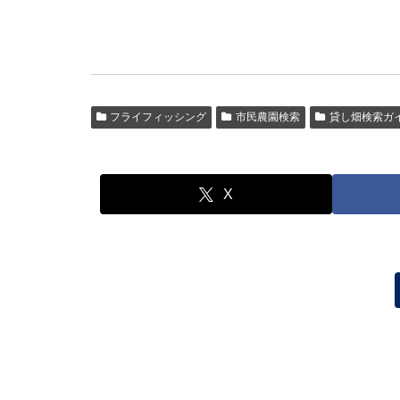
フライフィッシング
市民農園検索
貸し畑検索ガ
X