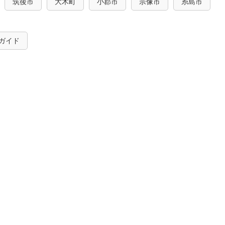
筑後市
大木町
小郡市
宗像市
糸島市
ガイド