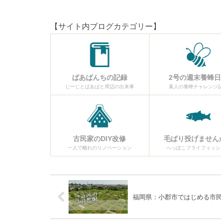
【サイト内ブログカテゴリー】
ばあばんちの記録
2号の週末養蜂
じーじとばあばと周辺の出来事
素人の養蜂チャレンジ
古民家のDIY改修
毛ばり投げません
一人で離れのリノベーション
へっぽこフライフィッシ
福岡県：小郡市ではじめる市