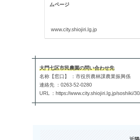
ムページ
www.city.shiojiri.lg.jp
大門七区市民農園
の
問い合わせ先
名称【窓口】 ：市役所農林課農業振興係
連絡先 ：0263-52-0280
URL ：https://www.city.shiojiri.lg.jp/soshiki/3
近隣