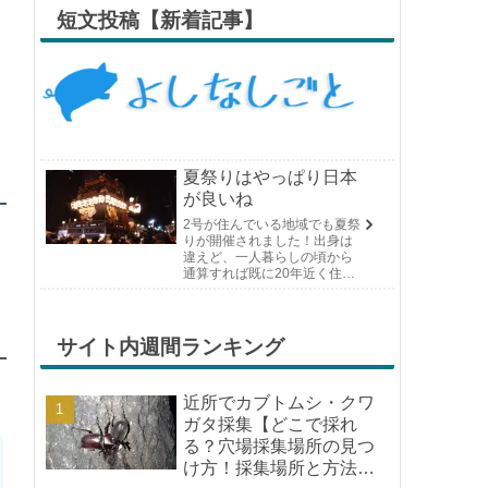
短文投稿【新着記事】
夏祭りはやっぱり日本
が良いね
2号が住んでいる地域でも夏祭
りが開催されました！出身は
違えど、一人暮らしの頃から
通算すれば既に20年近く住ん
でいる場所の夏祭りです。や
っぱり日付けが近くなると楽
しみな気持ちが膨らんできま
す。そして、それは2号嫁も同
サイト内週間ランキング
じようで、夏祭りが近いづい...
近所でカブトムシ・クワ
ガタ採集【どこで採れ
る？穴場採集場所の見つ
け方！採集場所と方法や