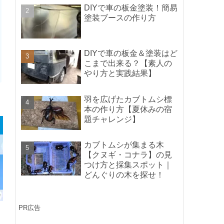
ポイントの紹介】
DIYで車の板金塗装！簡易
塗装ブースの作り方
DIYで車の板金＆塗装はど
こまで出来る？【素人の
やり方と実践結果】
羽を広げたカブトムシ標
本の作り方【夏休みの宿
題チャレンジ】
カブトムシが集まる木
【クヌギ・コナラ】の見
つけ方と採集スポット｜
どんぐりの木を探せ！
PR広告