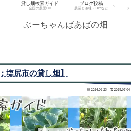
貸し畑検索ガイド
ブログ投稿
全国の農園DB
農業と趣味・DIYなど
チ
ぶーちゃんばあばの畑
：塩尻市の貸し畑】
2024.08.23
2025.07.04